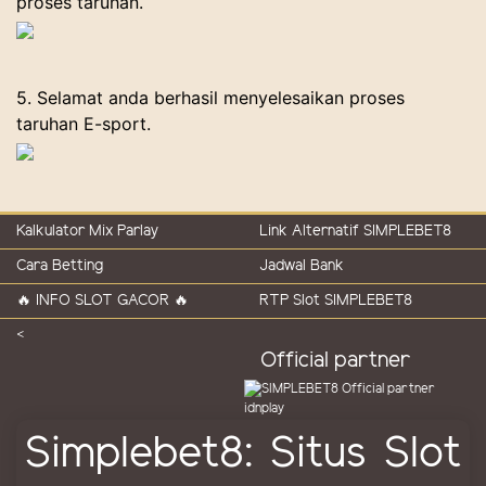
proses taruhan.
5. Selamat anda berhasil menyelesaikan proses
taruhan E-sport.
Kalkulator Mix Parlay
Link Alternatif SIMPLEBET8
Cara Betting
Jadwal Bank
🔥 INFO SLOT GACOR 🔥
RTP Slot SIMPLEBET8
<
Official partner
Simplebet8: Situs Slot